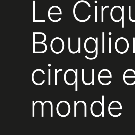
Le Cirq
Bouglio
cirque e
monde