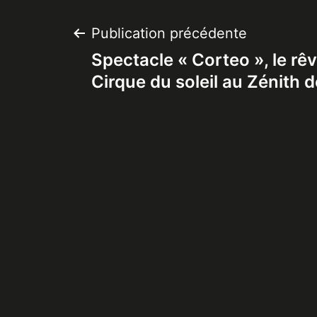
Navigation
Publication précédente
Spectacle « Corteo », le r
de
Cirque du soleil au Zénith 
l’article