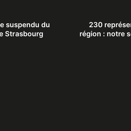
êve suspendu du
230 représen
de Strasbourg
région : notre 