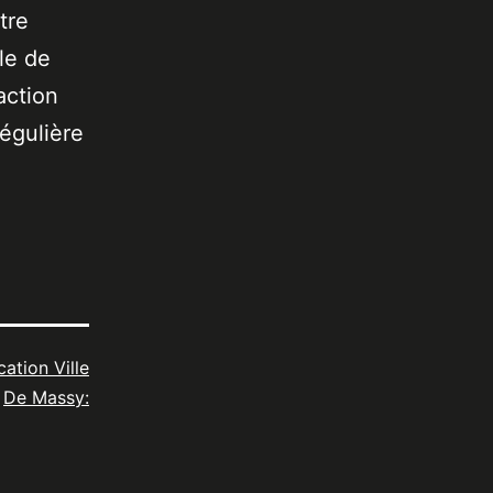
tre
le de
action
égulière
cation Ville
De Massy: