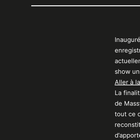
Inauguré
enregist
actuelle
show un
Aller à l
La final
de Massy
tout ce 
reconsti
d’apport