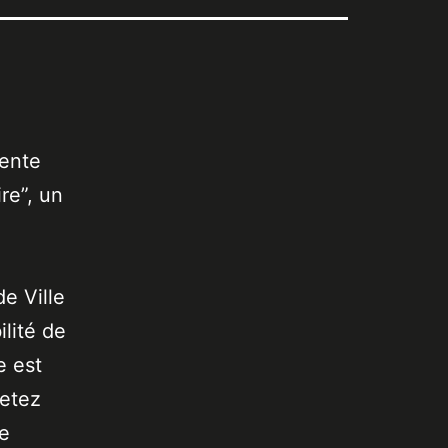
sente
re”, un
de Ville
lité de
e est
jetez
de