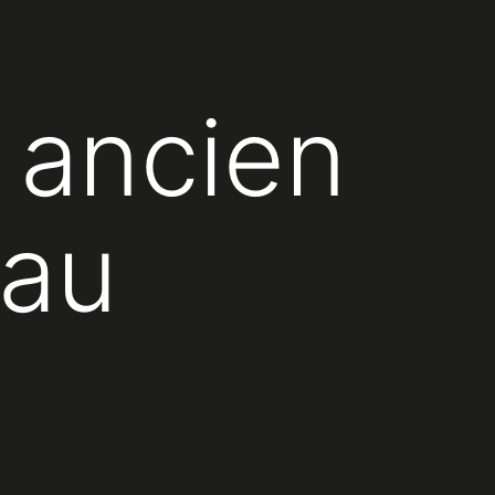
s ancien
 au