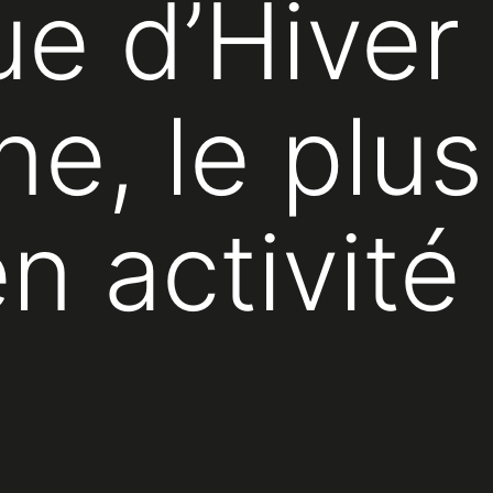
ue d’Hiver
ne, le plu
n activité