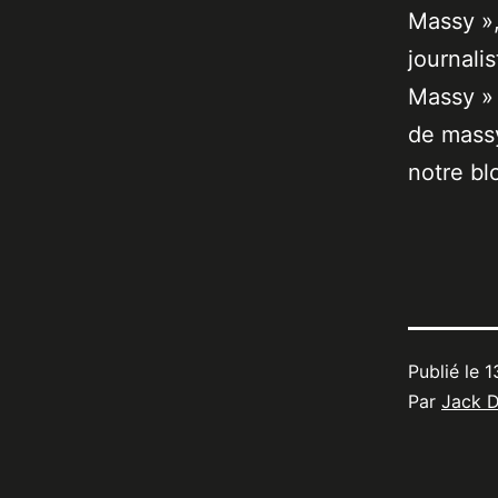
Massy »,
journali
Massy » 
de massy
notre bl
Publié le
1
Par
Jack 