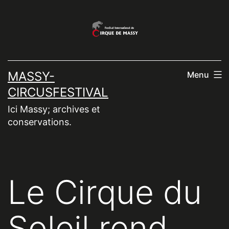
Aller
au
contenu
MASSY-
Menu
CIRCUSFESTIVAL
Ici Massy; archives et
conservations.
Le Cirque du
Soleil rend