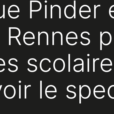
ue Pinder 
à Rennes p
s scolaires
oir le spe