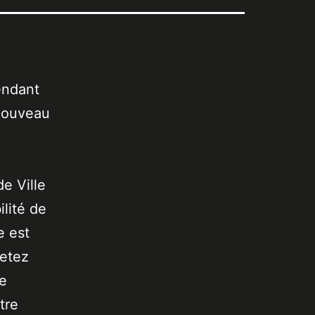
endant
 nouveau
de Ville
lité de
e est
jetez
de
tre