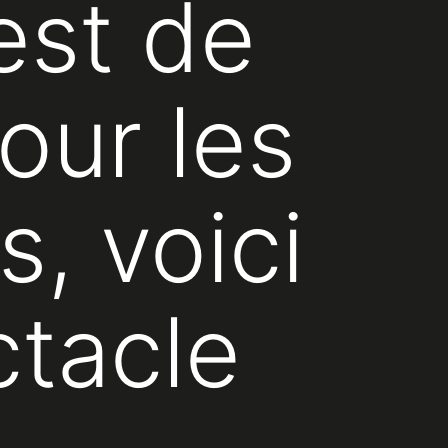
est de
our les
, voici
ctacle