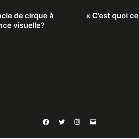
cle de cirque à
« C’est quoi ce
nce visuelle?
Facebook
Twitter
Instagram
E-
mail