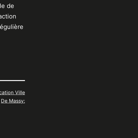
le de
action
égulière
cation Ville
De Massy: