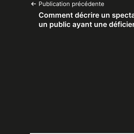
Navigation
Publication précédente
Comment décrire un specta
de
un public ayant une déficie
l’article