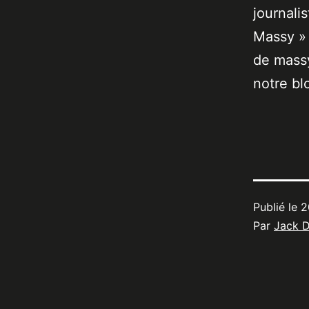
journali
Massy » 
de massy
notre bl
Publié le
2
Par
Jack 