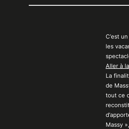
C’est un
les vaca
spectacl
Aller à l
La final
de Massy
tout ce 
reconsti
d’apport
Massy »,