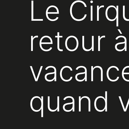
Le Cirq
retour 
vacance
quand v