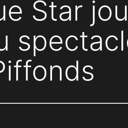
ue Star jo
 spectacle
 Piffonds