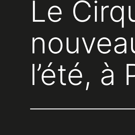
Le Cirq
nouveau
l’été, à