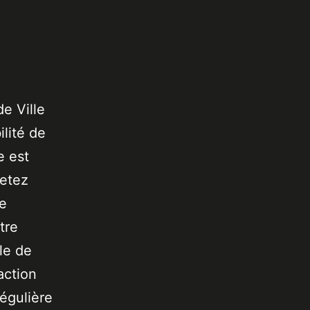
de Ville
lité de
e est
jetez
de
tre
le de
action
égulière