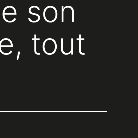
ue son
, tout