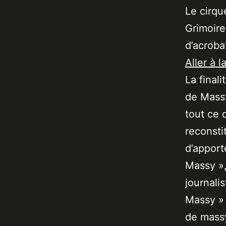
Le cirqu
Grimoire
d’acroba
Aller à l
La final
de Massy
tout ce 
reconsti
d’apport
Massy »,
journali
Massy » 
de massy