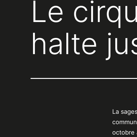
Le cirqu
halte j
La sages
commune.
octobre 