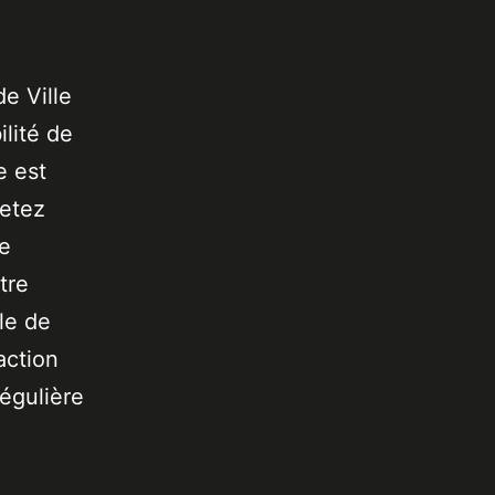
de Ville
lité de
e est
jetez
de
tre
le de
action
égulière