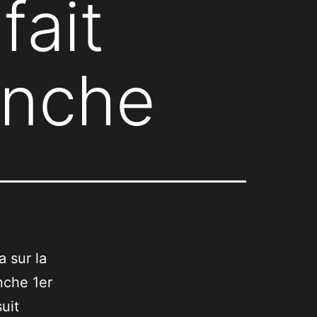
fait
anche
a sur la
nche 1er
uit