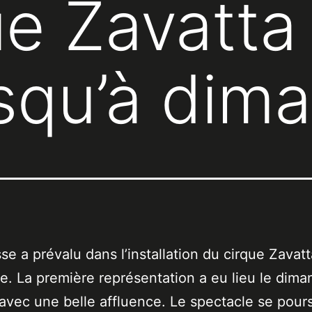
e Zavatta 
usqu’à dim
se a prévalu dans l’installation du cirque Zavatt
 La première représentation a eu lieu le dima
avec une belle affluence. Le spectacle se pours