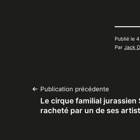
Publié le
4
Par
Jack 
Navigation
Publication précédente
Le cirque familial jurassien 
de
racheté par un de ses artis
l’article