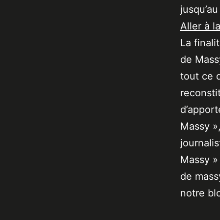
jusqu’au
Aller à l
La final
de Massy
tout ce 
reconsti
d’apport
Massy »,
journali
Massy » 
de massy
notre bl