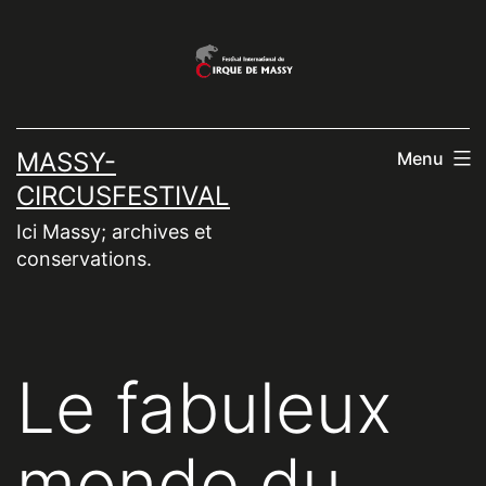
Aller
au
contenu
MASSY-
Menu
CIRCUSFESTIVAL
Ici Massy; archives et
conservations.
Le fabuleux
monde du