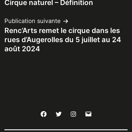
Cirque naturel – Définition
de
l’article
Publication suivante
Renc’Arts remet le cirque dans les
rues d’Augerolles du 5 juillet au 24
août 2024
Facebook
Twitter
Instagram
E-
mail