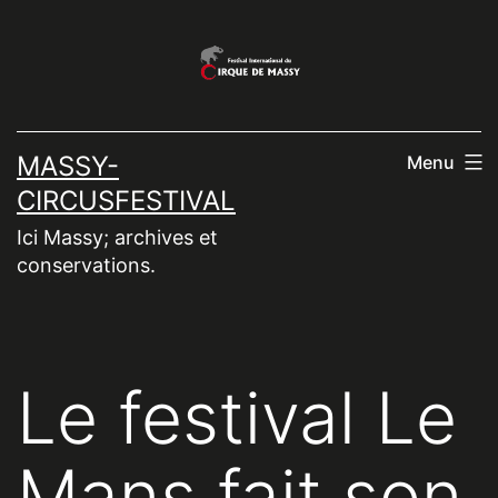
Aller
au
contenu
MASSY-
Menu
CIRCUSFESTIVAL
Ici Massy; archives et
conservations.
Le festival Le
Mans fait son