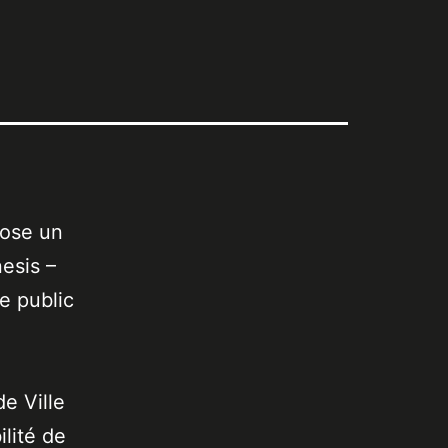
pose un
esis –
e public
de Ville
lité de