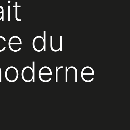
it
ce du
moderne