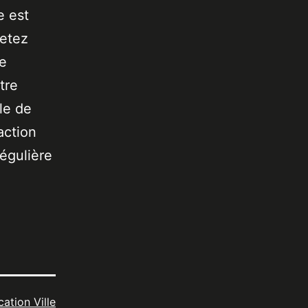
e est
jetez
de
tre
le de
action
égulière
cation Ville