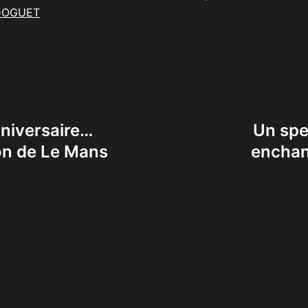
DOGUET
niversaire…
Un spec
ion de Le Mans
enchant