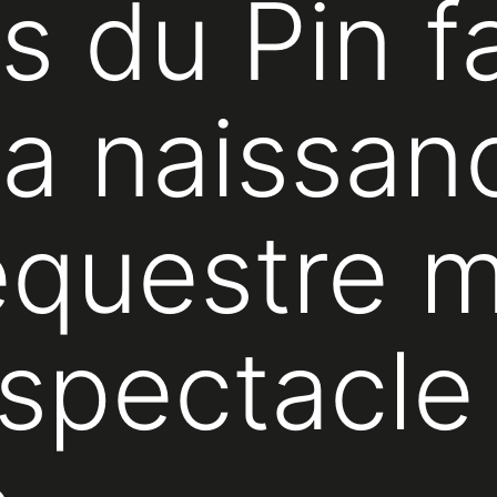
s du Pin fa
 la naissan
équestre 
 spectacle