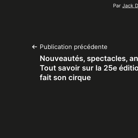
Par
Jack 
Navigation
Publication précédente
Nouveautés, spectacles, an
de
Tout savoir sur la 25e édit
fait son cirque
l’article