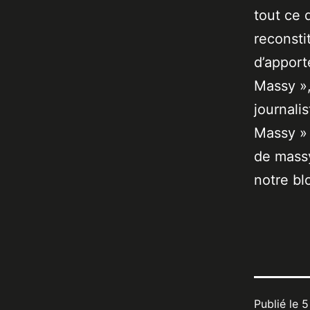
tout ce 
reconsti
d’apport
Massy »,
journali
Massy » 
de massy
notre bl
Publié le
5