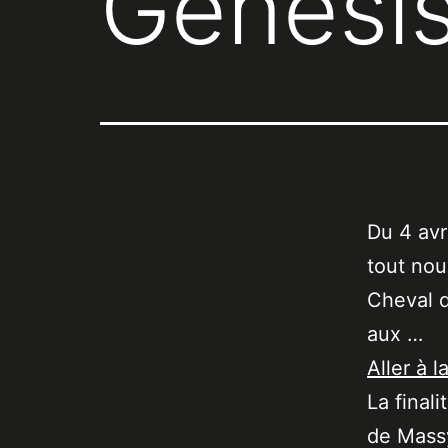
Genesi
Du 4 avr
tout nou
Cheval d
aux …
Aller à l
La final
de Massy