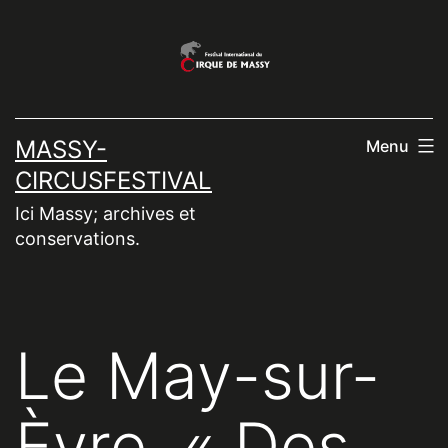
Aller
au
contenu
MASSY-
Menu
CIRCUSFESTIVAL
Ici Massy; archives et
conservations.
Le May-sur-
Èvre. « Des