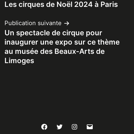
Les cirques de Noël 2024 à Paris
de
l’article
Publication suivante
Un spectacle de cirque pour
inaugurer une expo sur ce thème
au musée des Beaux-Arts de
Limoges
Facebook
Twitter
Instagram
E-