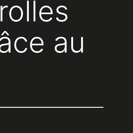
rolles
âce au