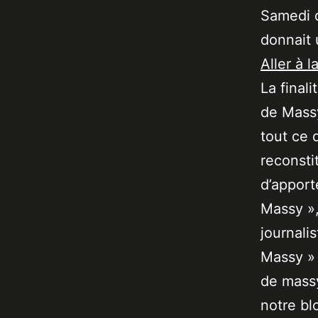
Samedi d
donnait 
Aller à l
La final
de Massy
tout ce 
reconsti
d’apport
Massy »,
journali
Massy » 
de massy
notre bl