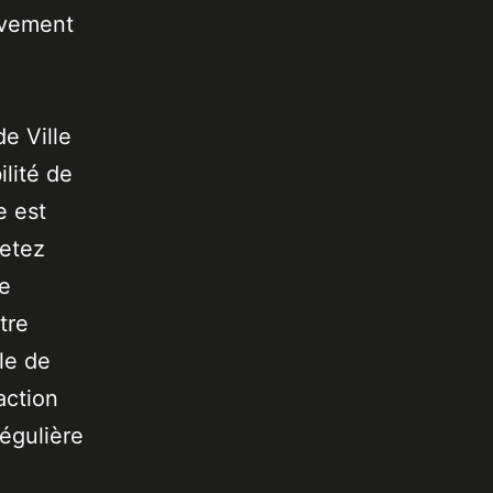
uvement
de Ville
lité de
e est
jetez
de
tre
le de
action
égulière