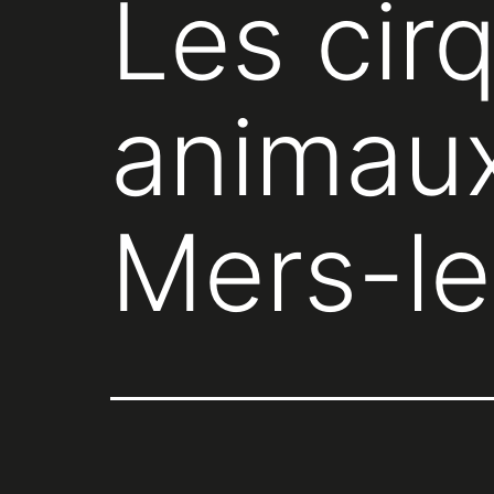
Les cir
animaux
Mers-le