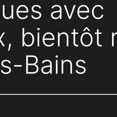
ques avec
, bientôt 
s-Bains