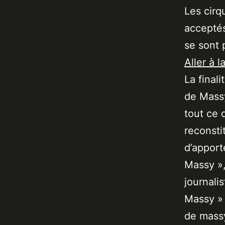
Les cir
acceptés
se sont 
Aller à l
La final
de Massy
tout ce 
reconsti
d’apport
Massy »,
journali
Massy » 
de massy