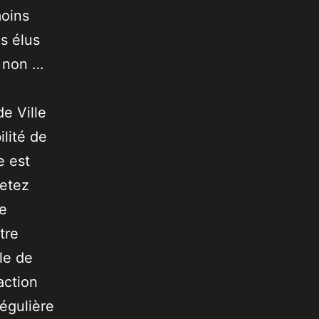
moins
es élus
u non …
de Ville
lité de
e est
jetez
de
tre
le de
action
égulière