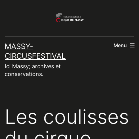
Aller
au
contenu
MASSY-
Menu
CIRCUSFESTIVAL
Ici Massy; archives et
conservations.
Les coulisses
du cirque