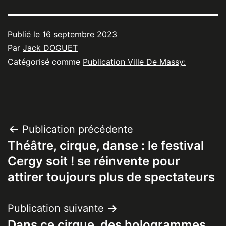
Publié le
16 septembre 2023
Par
Jack DOGUET
Catégorisé comme
Publication Ville De Massy:
Navigation
Publication précédente
Théâtre, cirque, danse : le festival
de
Cergy soit ! se réinvente pour
l’article
attirer toujours plus de spectateurs
Publication suivante
Dans ce cirque, des hologrammes