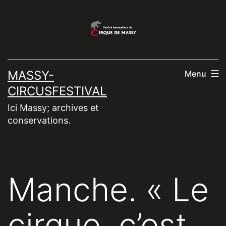
Aller
au
contenu
MASSY-
Menu
CIRCUSFESTIVAL
Ici Massy; archives et
conservations.
Manche. « Le
cirque, c’est