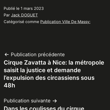
Publié le
1 mars 2023
Par
Jack DOGUET
Catégorisé comme
Publication Ville De Massy:
Navigation
Publication précédente
Cirque Zavatta à Nice: la métropole
de
saisit la justice et demande
l’article
l’expulsion des circassiens sous
48h
Publication suivante
Dans les coulisses du cirque