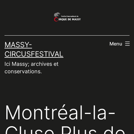
Aller
au
contenu
MASSY-
Menu
CIRCUSFESTIVAL
Ici Massy; archives et
conservations.
Montréal-la-
Cluse Plus de