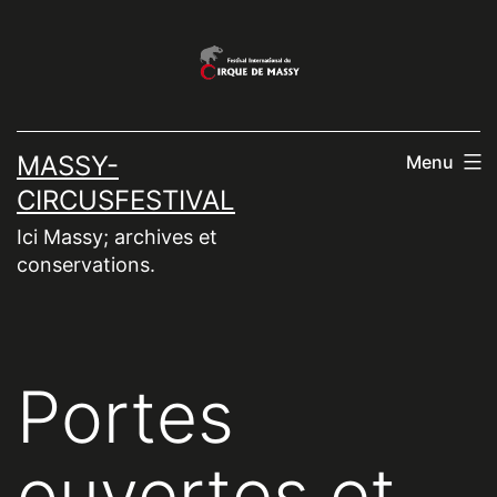
Aller
au
contenu
MASSY-
Menu
CIRCUSFESTIVAL
Ici Massy; archives et
conservations.
Portes
ouvertes et