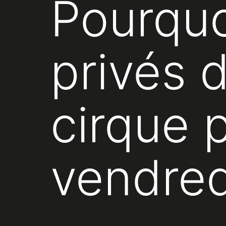
Pourquo
privés 
cirque 
vendred