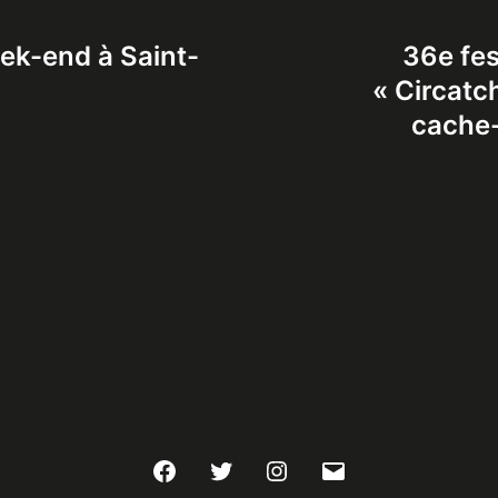
eek-end à Saint-
36e fes
« Circatch
cache-
Facebook
Twitter
Instagram
E-