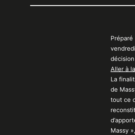
Préparé 
vendredi
décision
Aller à l
La final
de Massy
tout ce 
reconsti
d’apport
Massy »,