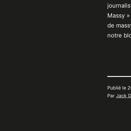
journali
Massy » 
de massy
notre bl
Publié le
2
Par
Jack 