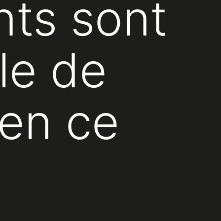
nts sont
le de
aen ce