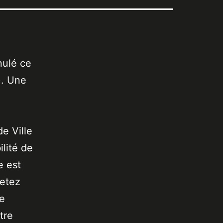
nulé ce
). Une
de Ville
lité de
e est
jetez
de
tre