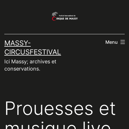
Aller
au
contenu
MASSY-
Menu
CIRCUSFESTIVAL
Ici Massy; archives et
conservations.
Prouesses et
musique live,