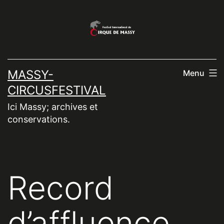
Aller
au
contenu
MASSY-
Menu
CIRCUSFESTIVAL
Ici Massy; archives et
conservations.
Record
d’affluence