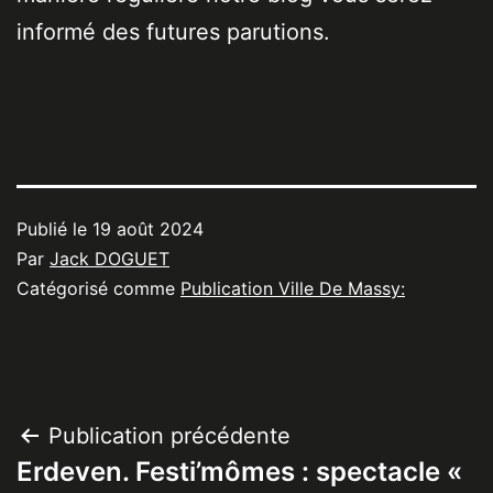
informé des futures parutions.
Publié le
19 août 2024
Par
Jack DOGUET
Catégorisé comme
Publication Ville De Massy:
Navigation
Publication précédente
Erdeven. Festi’mômes : spectacle «
de