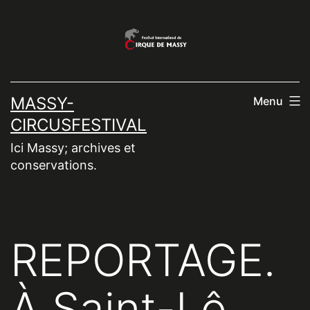
Aller
au
contenu
MASSY-
Menu
CIRCUSFESTIVAL
Ici Massy; archives et
conservations.
REPORTAGE.
À Saint-Lô,