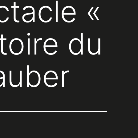
ctacle «
toire du
auber