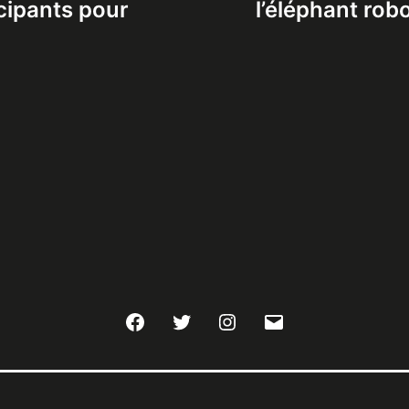
cipants pour
l’éléphant robo
Facebook
Twitter
Instagram
E-
mail