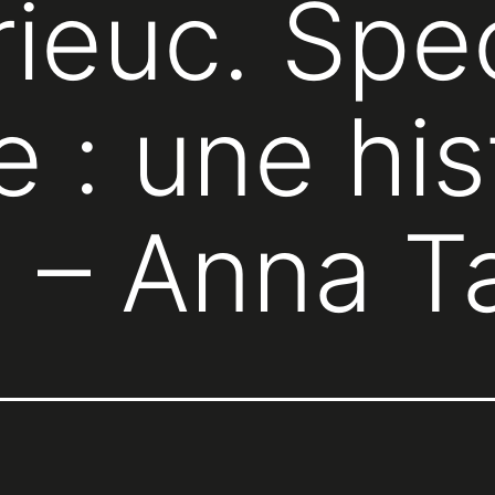
rieuc. Spe
 : une his
» – Anna T