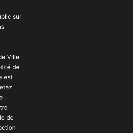
blic sur
ns
de Ville
lité de
e est
jetez
de
tre
le de
action