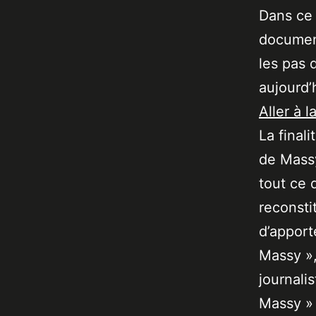
Dans ce 
documen
les pas 
aujourd’
Aller à l
La final
de Massy
tout ce 
reconsti
d’apport
Massy »,
journali
Massy » 