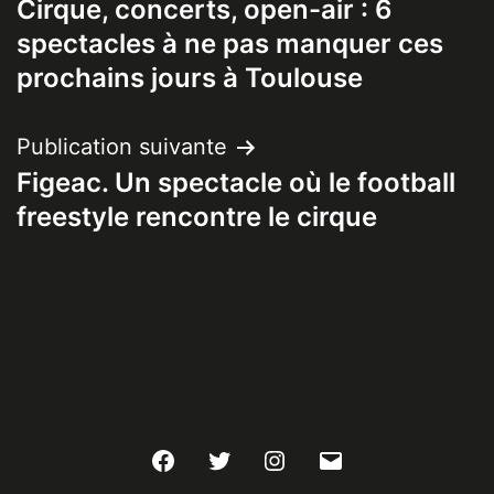
Cirque, concerts, open-air : 6
de
spectacles à ne pas manquer ces
l’article
prochains jours à Toulouse
Publication suivante
Figeac. Un spectacle où le football
freestyle rencontre le cirque
Facebook
Twitter
Instagram
E-