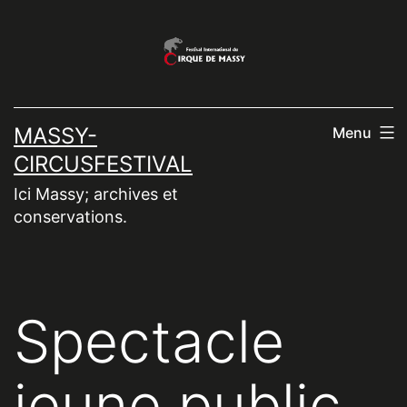
Aller
au
contenu
MASSY-
Menu
CIRCUSFESTIVAL
Ici Massy; archives et
conservations.
Spectacle
jeune public,