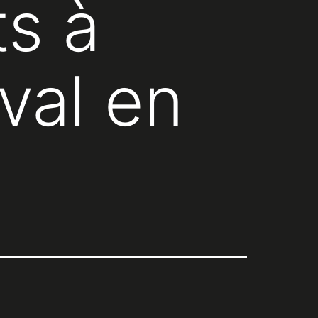
ts à
val en