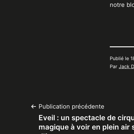
notre bl
Publié le
1
Par
Jack 
Navigation
Publication précédente
Eveil : un spectacle de cirq
de
magique à voir en plein air 