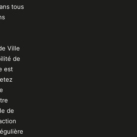
dans tous
ns
de Ville
lité de
e est
jetez
de
tre
le de
action
égulière