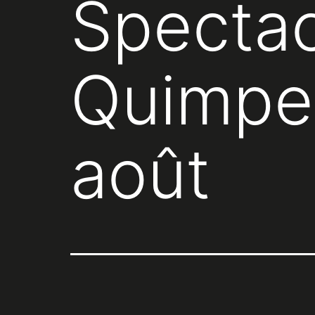
Spectac
Quimper
août