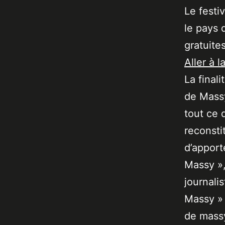
Le festi
le pays 
gratuite
Aller à l
La final
de Massy
tout ce 
reconsti
d’apport
Massy »,
journali
Massy » 
de massy