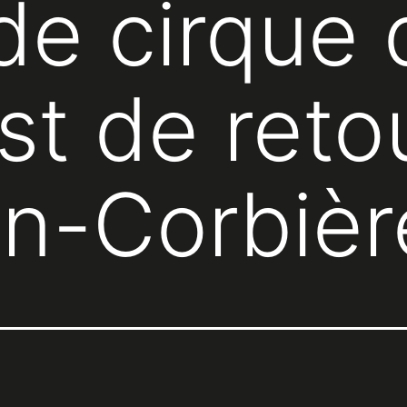
e cirque 
st de reto
n-Corbièr