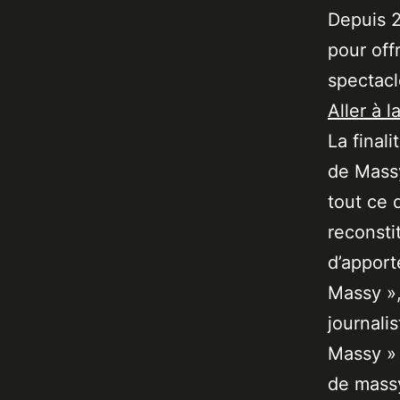
Depuis 2
pour off
spectacl
Aller à l
La final
de Massy
tout ce 
reconsti
d’apport
Massy »,
journali
Massy » 
de massy