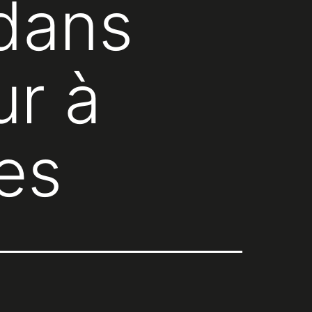
dans
ur à
es