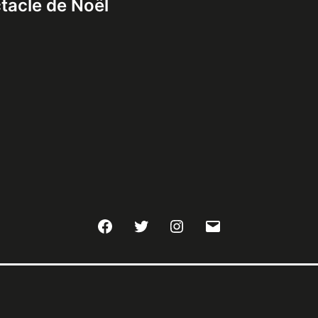
tacle de Noël
Facebook
Twitter
Instagram
E-
mail