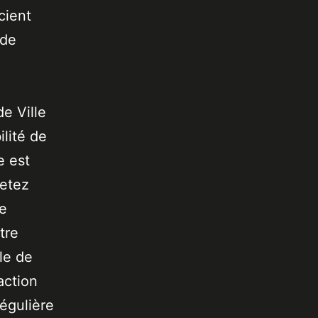
cient
 de
de Ville
lité de
e est
jetez
de
tre
le de
action
égulière