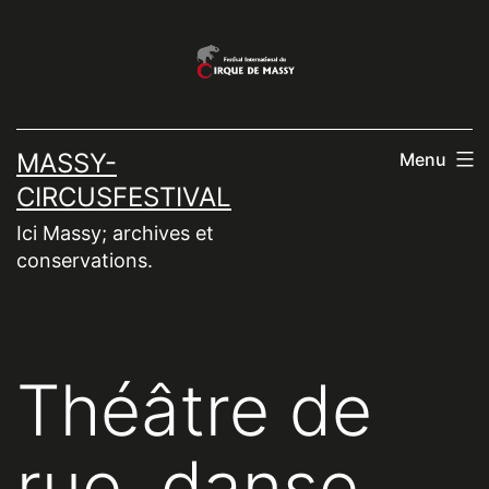
Aller
au
contenu
MASSY-
Menu
CIRCUSFESTIVAL
Ici Massy; archives et
conservations.
Théâtre de
rue, danse,