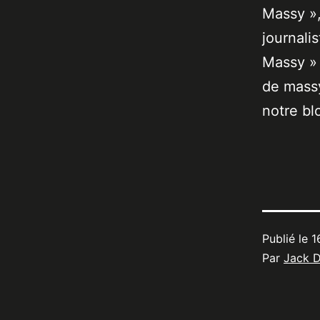
Massy »,
journali
Massy » 
de massy
notre bl
Publié le
1
Par
Jack 