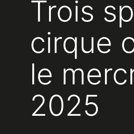
Trois s
cirque 
le merc
2025