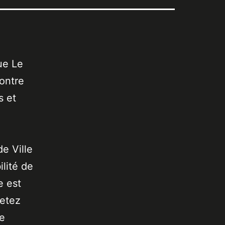
ue Le
ontre
s et
de Ville
lité de
e est
jetez
de