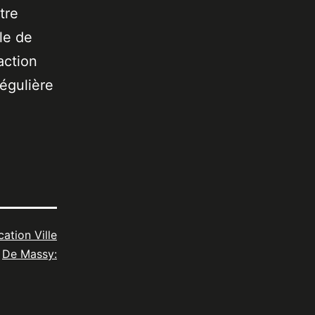
tre
le de
action
égulière
cation Ville
De Massy: