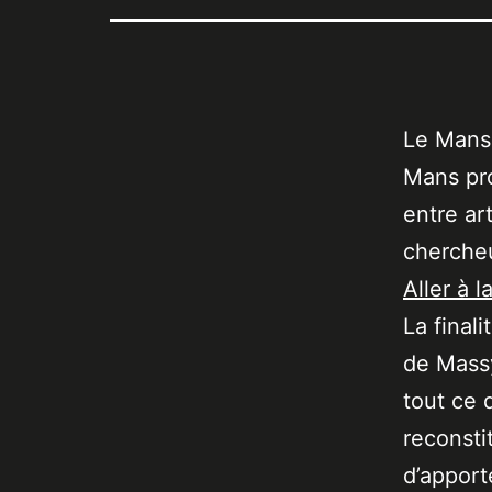
Le Mans 
Mans pro
entre ar
chercheu
Aller à l
La final
de Massy
tout ce 
reconsti
d’apport