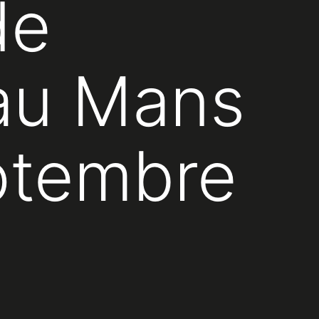
de
 au Mans
eptembre