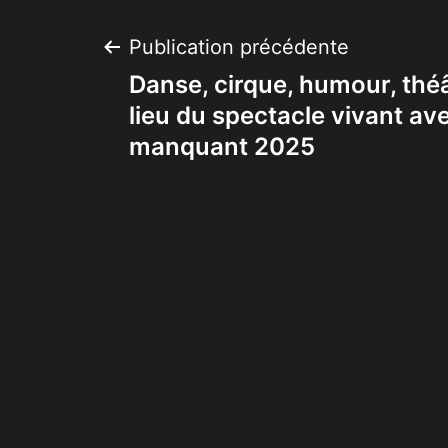
Navigation
Publication précédente
Danse, cirque, humour, théâ
de
lieu du spectacle vivant av
manquant 2025
l’article