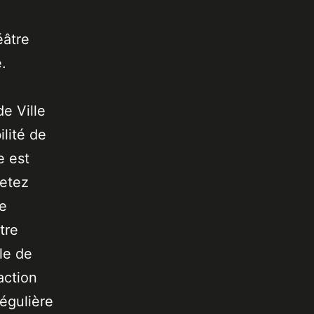
éâtre
.
de Ville
lité de
e est
jetez
de
tre
le de
action
égulière