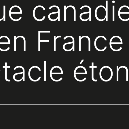
ue canadi
 en France
tacle éto