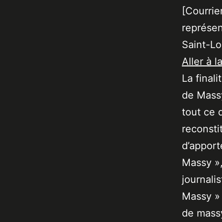
[Courrie
représen
Saint-Lo
Aller à l
La final
de Massy
tout ce 
reconsti
d’apport
Massy »,
journali
Massy » 
de massy