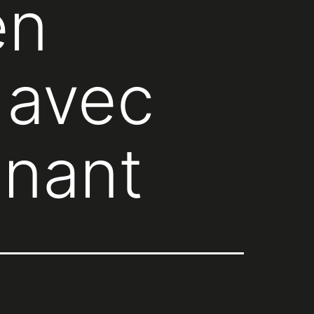
en
 avec
nnant