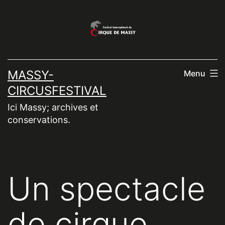
Aller
au
contenu
MASSY-
Menu
CIRCUSFESTIVAL
Ici Massy; archives et
conservations.
Un spectacle
de cirque