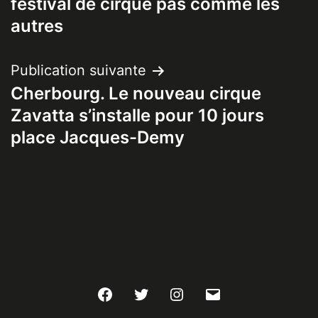
festival de cirque pas comme les
l’article
autres
Publication suivante
Cherbourg. Le nouveau cirque
Zavatta s’installe pour 10 jours
place Jacques-Demy
Facebook
Twitter
Instagram
E-