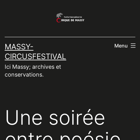
Aller
au
contenu
MASSY-
Menu
CIRCUSFESTIVAL
Ici Massy; archives et
conservations.
Une soirée
entre poésie,