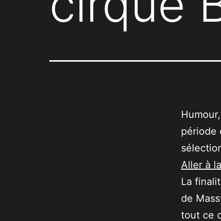
cirque 
Humour, 
période 
sélectio
Aller à l
La final
de Massy
tout ce 