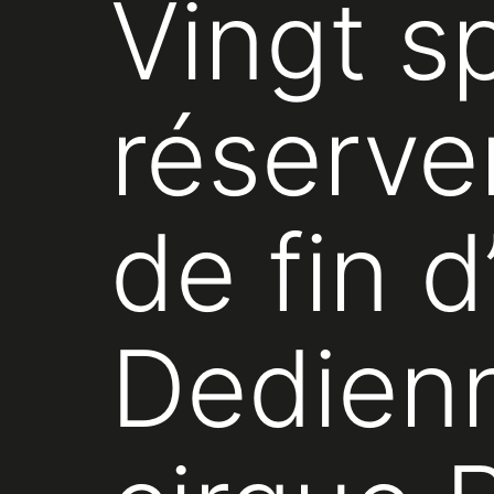
Vingt s
réserve
de fin 
Dedienn