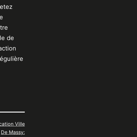
jetez
de
tre
le de
action
égulière
cation Ville
De Massy: