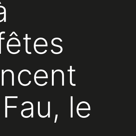
à
fêtes
incent
Fau, le