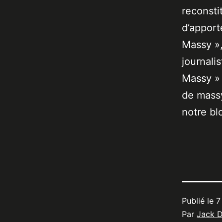
reconsti
d’apport
Massy »,
journali
Massy » 
de massy
notre bl
Publié le
7
Par
Jack 