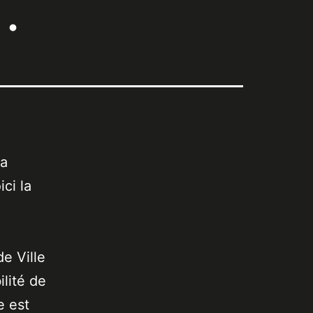
…
La
ci la
de Ville
lité de
e est