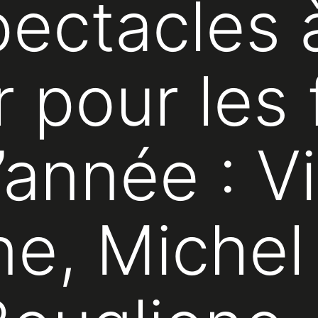
pectacles 
r pour les 
d’année : V
e, Michel 