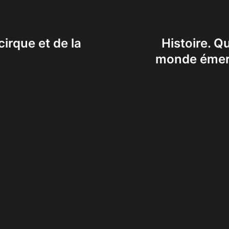
irque et de la
Histoire. Q
monde émervei