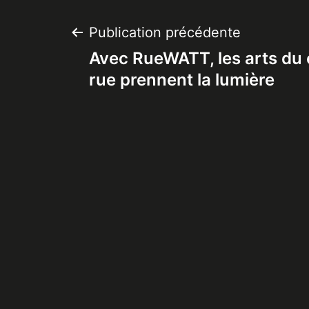
Navigation
Publication précédente
Avec RueWATT, les arts du c
de
rue prennent la lumière
l’article