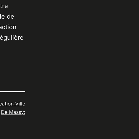
tre
le de
action
égulière
cation Ville
De Massy: