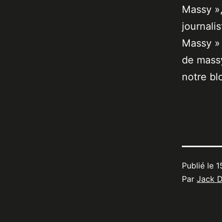
Massy »,
journali
Massy » 
de massy
notre bl
Publié le
1
Par
Jack 