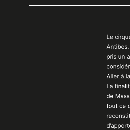
Le cirqu
Antibes.
pris un a
considé
Aller à l
La final
de Massy
tout ce 
reconsti
d’apport