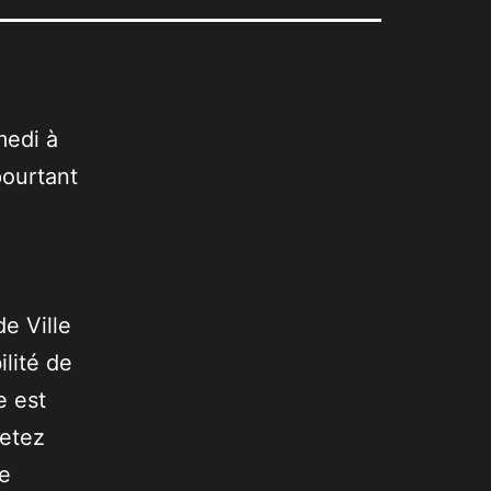
medi à
pourtant
de Ville
lité de
e est
jetez
de