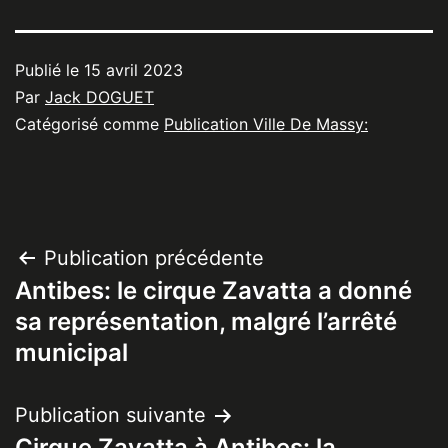
Publié le
15 avril 2023
Par
Jack DOGUET
Catégorisé comme
Publication Ville De Massy:
Navigation
Publication précédente
Antibes: le cirque Zavatta a donné
de
sa représentation, malgré l’arrêté
l’article
municipal
Publication suivante
Cirque Zavatta à Antibes: la