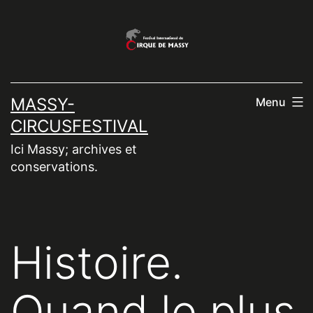
Aller
au
contenu
MASSY-
Menu
CIRCUSFESTIVAL
Ici Massy; archives et
conservations.
Histoire.
Quand le plus