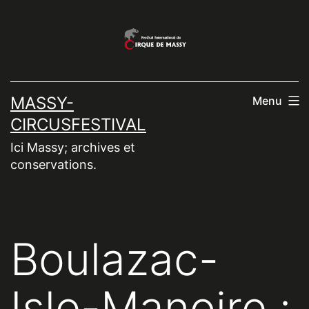
Aller
au
contenu
MASSY-
Menu
CIRCUSFESTIVAL
Ici Massy; archives et
conservations.
Boulazac-
Isle-Manoire :