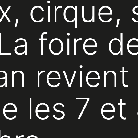
, cirque,
a foire de
n revient
e les 7 et