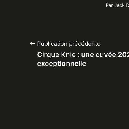
Par
Jack 
Navigation
Publication précédente
Cirque Knie : une cuvée 20
de
exceptionnelle
l’article