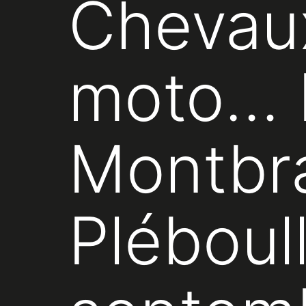
Chevaux
moto… L
Montbra
Pléboull