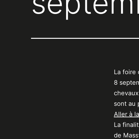
septem
La foire
8 septem
chevaux 
sont au
Aller à l
La final
de Massy