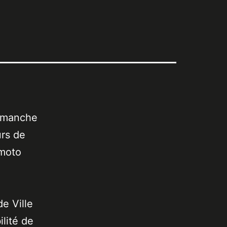
dimanche
urs de
 moto
de Ville
lité de