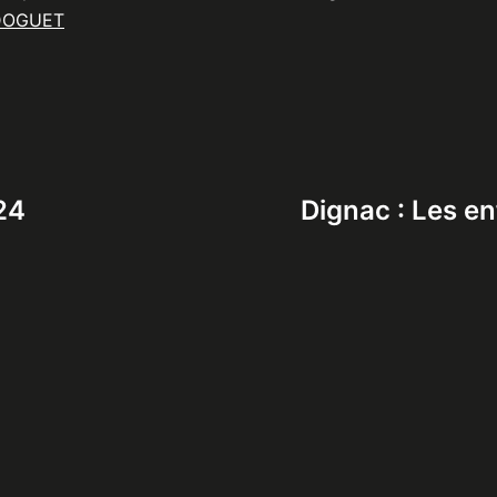
DOGUET
24
Dignac : Les enf