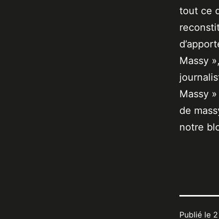
tout ce 
reconsti
d’apport
Massy »,
journali
Massy » 
de massy
notre bl
Publié le
2