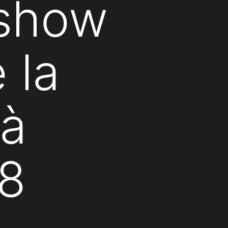
 show
 la
 à
 8