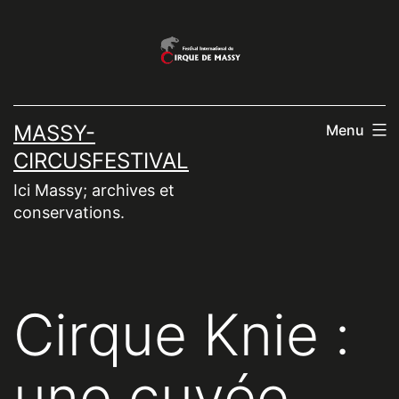
Aller
au
contenu
MASSY-
Menu
CIRCUSFESTIVAL
Ici Massy; archives et
conservations.
Cirque Knie :
une cuvée