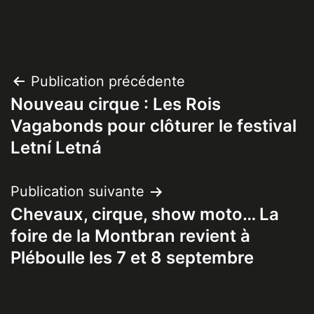
Navigation
Publication précédente
Nouveau cirque : Les Rois
de
Vagabonds pour clôturer le festival
l’article
Letní Letná
Publication suivante
Chevaux, cirque, show moto… La
foire de la Montbran revient à
Pléboulle les 7 et 8 septembre