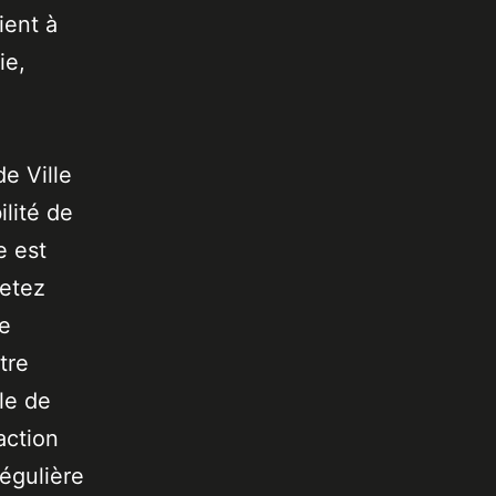
ient à
ie,
de Ville
lité de
e est
jetez
de
tre
le de
action
égulière