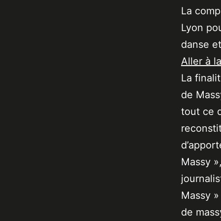
La compa
Lyon pou
danse e
Aller à l
La final
de Massy
tout ce 
reconsti
d’apport
Massy »,
journali
Massy » 
de massy