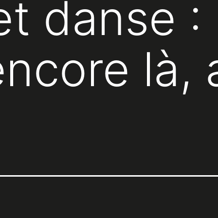
et danse :
encore là,