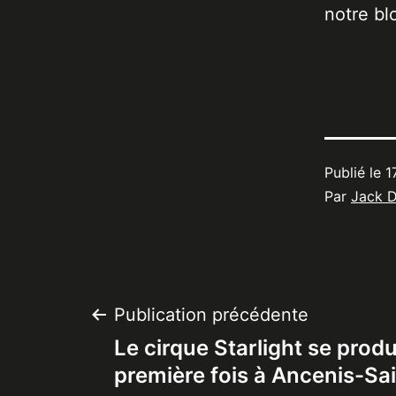
notre bl
Publié le
1
Par
Jack 
Navigation
Publication précédente
Le cirque Starlight se produ
de
première fois à Ancenis-Sa