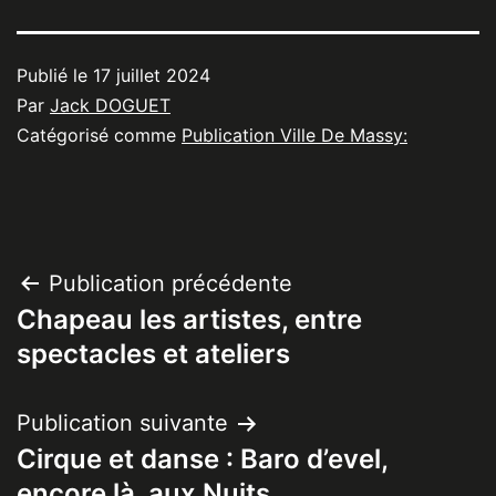
Publié le
17 juillet 2024
Par
Jack DOGUET
Catégorisé comme
Publication Ville De Massy:
Navigation
Publication précédente
Chapeau les artistes, entre
de
spectacles et ateliers
l’article
Publication suivante
Cirque et danse : Baro d’evel,
encore là, aux Nuits