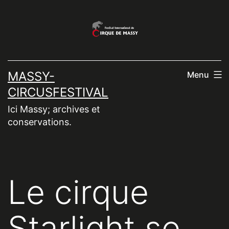
Aller
au
contenu
MASSY-
Menu
CIRCUSFESTIVAL
Ici Massy; archives et
conservations.
Le cirque
Starlight se