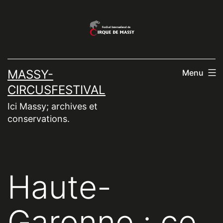
Aller
au
contenu
MASSY-
Menu
CIRCUSFESTIVAL
Ici Massy; archives et
conservations.
Haute-
Garonne : ce