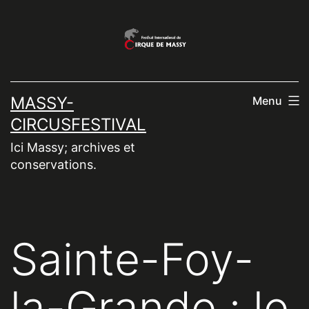
Aller
au
contenu
MASSY-
Menu
CIRCUSFESTIVAL
Ici Massy; archives et
conservations.
Sainte-Foy-
la-Grande : le