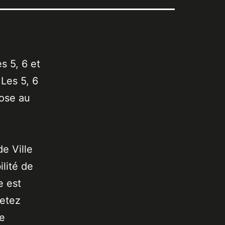
s 5, 6 et
 Les 5, 6
pose au
de Ville
lité de
e est
jetez
de