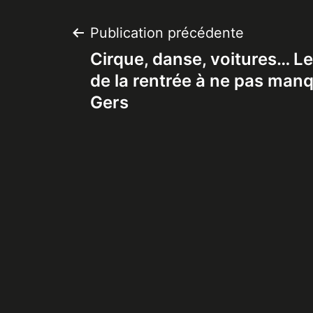
Navigation
Publication précédente
Cirque, danse, voitures… L
de
de la rentrée à ne pas manq
Gers
l’article