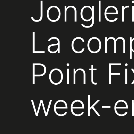
Jongler
La comp
Point F
week-e