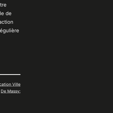
tre
le de
action
égulière
cation Ville
De Massy: