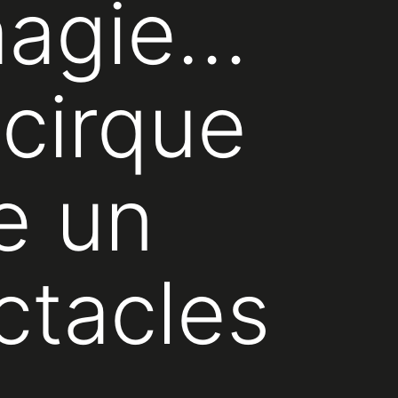
magie…
cirque
e un
ctacles