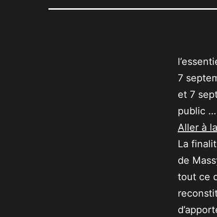
l’essent
7 septem
et 7 sep
public …
Aller à l
La final
de Massy
tout ce 
reconsti
d’apport