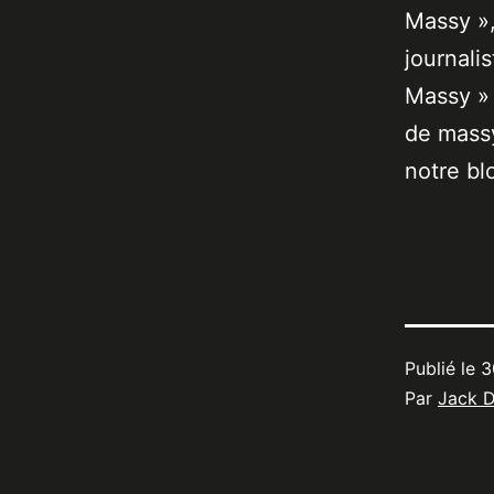
Massy »,
journali
Massy » 
de massy
notre bl
Publié le
3
Par
Jack 