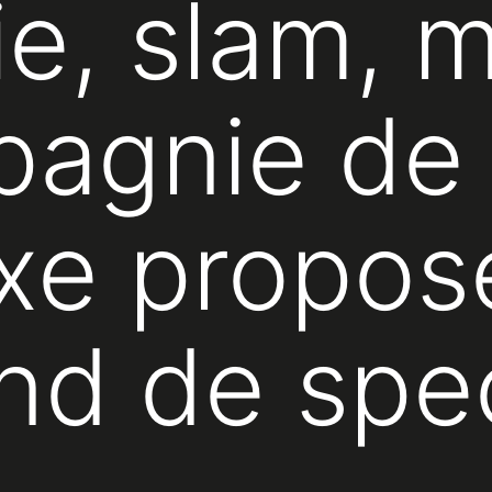
ie, slam, 
agnie de 
ixe propos
nd de spe