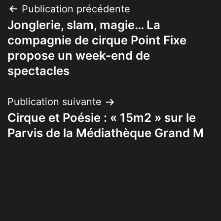
Navigation
Publication précédente
Jonglerie, slam, magie… La
de
compagnie de cirque Point Fixe
l’article
propose un week-end de
spectacles
Publication suivante
Cirque et Poésie : « 15m2 » sur le
Parvis de la Médiathèque Grand M