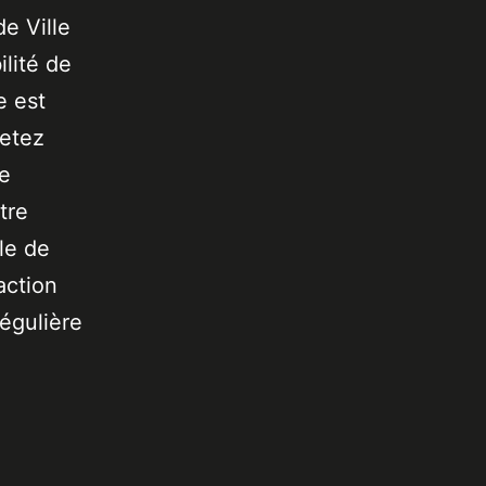
de Ville
lité de
e est
jetez
de
tre
le de
action
égulière