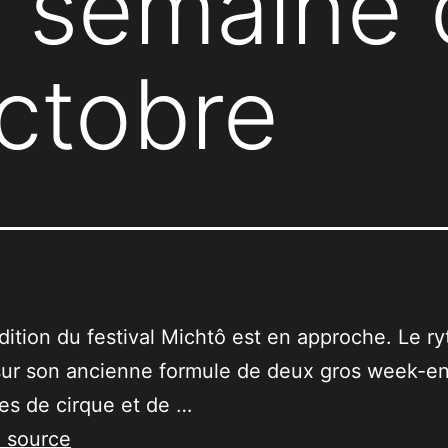
 semaine 
ctobre
dition du festival Michtô est en approche. Le r
sur son ancienne formule de deux gros week-e
es de cirque et de …
a source