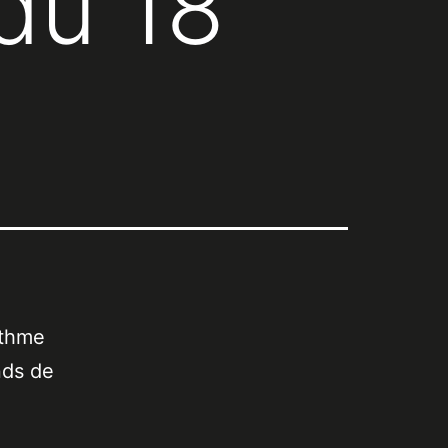
du 18
ythme
nds de