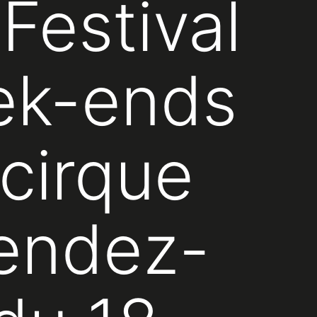
Festival
ek-ends
cirque
rendez-