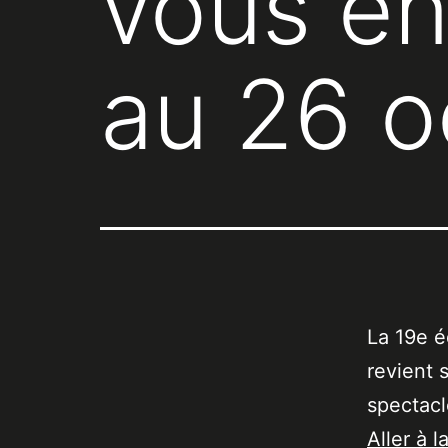
vous en
au 26 o
La 19e é
revient 
spectacl
Aller à l