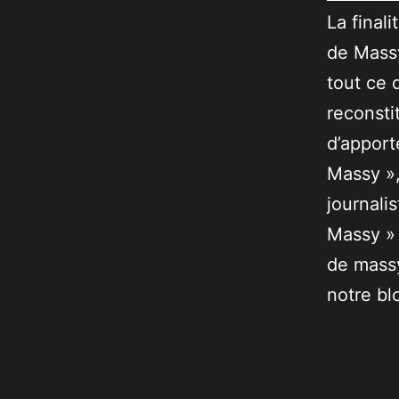
La final
de Massy
tout ce 
reconsti
d’apport
Massy »,
journali
Massy » 
de massy
notre bl