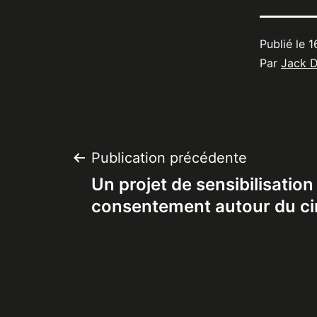
Publié le
1
Par
Jack 
Navigation
Publication précédente
Un projet de sensibilisation
de
consentement autour du ci
l’article