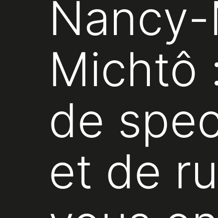
Nancy-M
Michtô 
de spec
et de r