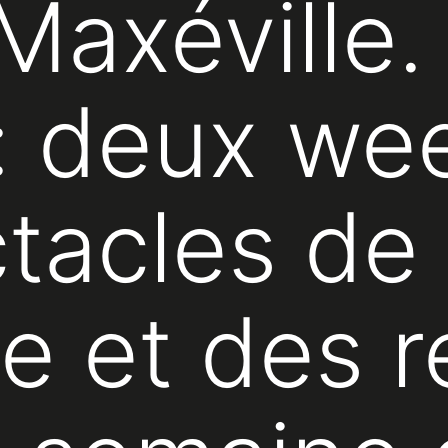
axéville. 
: deux we
tacles de 
ue et des 