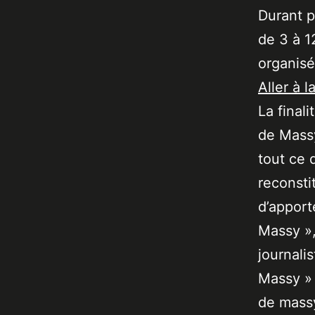
Durant p
de 3 à 1
organis
Aller à l
La final
de Massy
tout ce 
reconsti
d’apport
Massy »,
journali
Massy » 
de massy