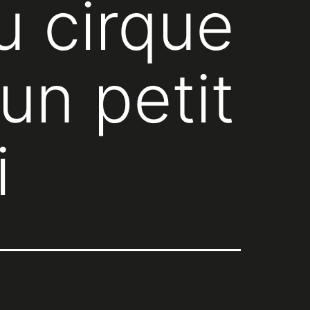
u cirque
 un petit
i