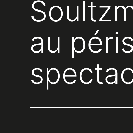
Soultzm
au péris
spectac