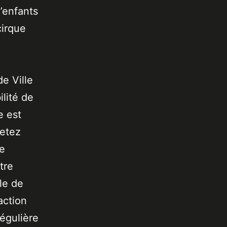
’enfants
cirque
de Ville
lité de
e est
jetez
de
tre
le de
action
égulière