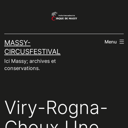
Aller
au
contenu
MASSY-
Menu
CIRCUSFESTIVAL
Ici Massy; archives et
conservations.
Viry-Rogna-
Choux Une