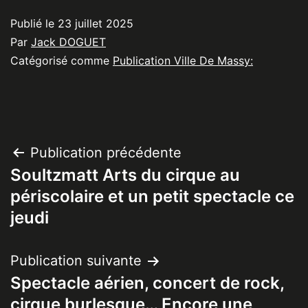
Publié le
23 juillet 2025
Par
Jack DOGUET
Catégorisé comme
Publication Ville De Massy:
Navigation
Publication précédente
Soultzmatt Arts du cirque au
de
périscolaire et un petit spectacle ce
l’article
jeudi
Publication suivante
Spectacle aérien, concert de rock,
cirque burlesque… Encore une